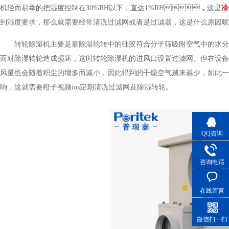
机轻而易举的把湿度控制在30%RH以下，直达1%RH，这是
冷
到湿度要求，那么就需要经常清洗过滤网或者是过滤器，这是什么原因呢
转轮除湿机主要是靠除湿轮转中的硅胶符合分子筛吸附空气中的水分来达
而对除湿转轮造成损坏，这时转轮除湿机的进风口设置过滤网。但在设备运行
风量也会随着积尘的增多而减小，因此得到的干燥空气越来越少，如此
响，这就需要橙子视频ios定期清洗过滤网及除湿转轮。
QQ咨询
咨询电话
在线留言
微信扫一扫