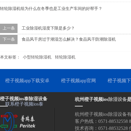
转轮除湿机组为什么在冬季也是工业生产车间的好帮手？
上一条
工业除湿机湿度下限是多少？
下一条
食品风干房过于潮湿怎么解决？食品风干防潮除湿机
本文标签：
小型转轮除湿机
转轮除湿机
橙子视频app下载安卓
橙子视频app官网
橙子视频下
橙子视频ios泰除湿设备
杭州橙子视频ios
除湿设备
联系橙子视频ios泰
杭州橙子视频ios除湿设备
客户热线：0571-88532558 88
技术咨询：0571-88532528 传