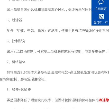
在线留言
采用低噪音离心风机和耐高温离心风机，保证效果的同时，降低噪音
5、过滤器
微信扫一扫
配备（初效、中效、高效）过滤器，使用于具有洁净等级的净化
6、控制部分
采用PLC自动控制，可实现上位机联控或远程控制；电器多重保护，稳
7、机组箱体
转轮除湿机的箱体为新型铝合金结构框架+高压聚氨酯发泡双层彩钢板
部增加能耗，影响温湿度控制。
8、税费+运输费
虽然国家降低了增值税的税率，但因转轮除湿机的价格整体比
冷冻除