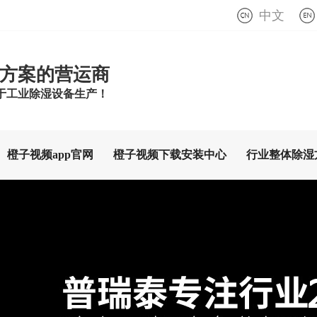
中文
方案的营运商
业除湿设备生产！
橙子视频app官网
橙子视频下载安装中心
行业整体除湿