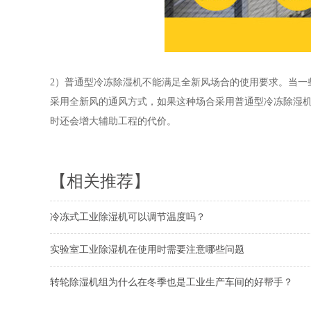
2）普通型冷冻除湿机不能满足全新风场合的使用要求。当一
采用全新风的通风方式，如果这种场合采用普通型冷冻除湿机
时还会增大辅助工程的代价。
【相关推荐】
冷冻式工业除湿机可以调节温度吗？
实验室工业除湿机在使用时需要注意哪些问题
转轮除湿机组为什么在冬季也是工业生产车间的好帮手？