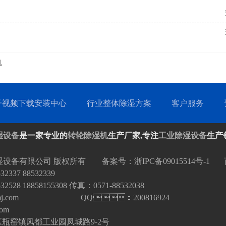
机
子视频下载安装中心
行业整体除湿方案
客户服务
湿设备
是一家专业的
转轮除湿机
生产厂家,专注
工业除湿设备
生产领
湿设备有限公司 版权所有 备案号：
浙IPC备09015514号-1
2337 88532339
32528 18858155308 传真：0571-88532038
j.com
QQ：200816924
com
区瓶窑镇凤都工业园凤城路9-2号