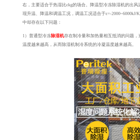
右，主要适合于热湿比εkg的场合。降温型冷冻除湿机的出风温度比
现升温、降温和调温工况，调温工况适合于ε=-2000~6000
中却存在以下问题：
1）普通型冷冻
除湿机
存在制冷量和加热量相互抵消的问题，造成
温度越来越高，从而除湿机制冷系统的冷凝温度越来越高。