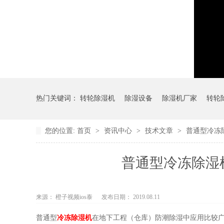
热门关键词：
转轮除湿机
除湿设备
除湿机厂家
转轮
您的位置:
首页
>
资讯中心
>
技术文章
>
普通型冷冻除
普通型冷冻除湿机
来源： 橙子视频ios泰
发布日期： 2019.08.11
普通型
冷冻除湿机
在地下工程（仓库）防潮除湿中应用比较广泛