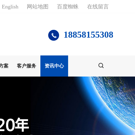
English
网站地图
百度蜘蛛
在线留言
18858155308
方案
客户服务
资讯中心