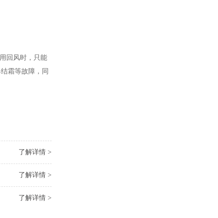
用回风时，只能
器结霜等故障，同
了解详情 >
了解详情 >
了解详情 >