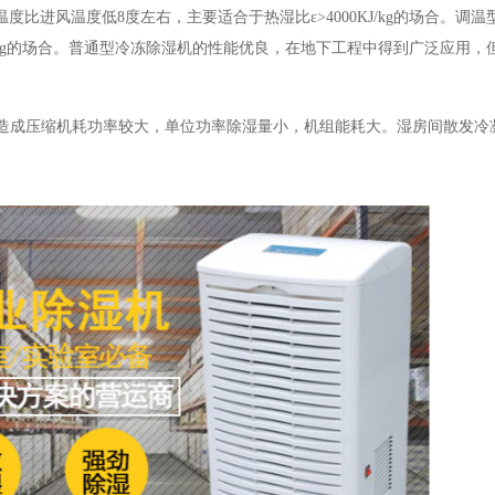
进风温度低8度左右，主要适合于热湿比ε>4000KJ/kg的场合。
kJ/Kg的场合。普通型冷冻除湿机的性能优良，在地下工程中得到广泛应用，
压缩机耗功率较大，单位功率除湿量小，机组能耗大。湿房间散发冷凝