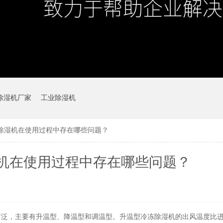
除湿机厂家
工业除湿机
湿机在使用过程中存在哪些问题？
在使用过程中存在哪些问题？
，主要有升温型、降温型和调温型。升温型冷冻除湿机的出风温度比