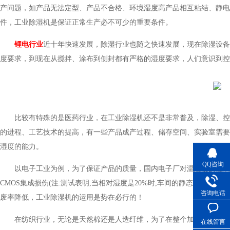
产问题，如产品无法定型、产品不合格、环境湿度高产品相互粘结、静电
件，工业除湿机是保证正常生产必不可少的重要条件。
锂电行业
近十年快速发展，除湿行业也随之快速发展，现在除湿
度要求，到现在从搅拌、涂布到侧封都有严格的湿度要求，人们意识
比较有特殊的是医药行业，在工业除湿机还不是非常普及，除湿
的进程、工艺技术的提高，有一些产品成产过程、储存空间、
湿度的能力。
QQ咨询
以电子工业为例，为了保证产品的质量，国内电子厂对温湿度的控制越
CMOS
集成损伤
(
注
:
测试表明
,
当相对湿度是
20%
时
,
车间的静态电压
10000 
咨询电话
废率降低，工业除湿机的运用是势在必行的！
在纺织行业，无论是天然棉还是人造纤维，为了在整个加工过程中
在线留言