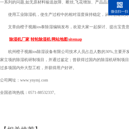
一系列的问题
,
如
无原材料输送故障
、断丝
,飞花增加、产品品质下降等等
微信扫一扫
使用工业除湿机，使生产过程中的相对湿度保持稳定，从而创造良好的
文章由橙子视频ios泰除湿编辑发布，欢迎大家一起探讨、提出宝贵意见
除湿机厂家
转轮除湿机
|
网站地图
|
sitemap
杭州橙子视频ios除湿设备有限公司技术人员占总人数的
30%,
主要开发
家立项的除湿机研制项目，并通过鉴定；曾获得过国内的除湿机研制项目省
过多项国内外大型工程，并获得用户好评。
公司网址：
www.ynymj.com
全国咨询热线：
0571-88532337
。