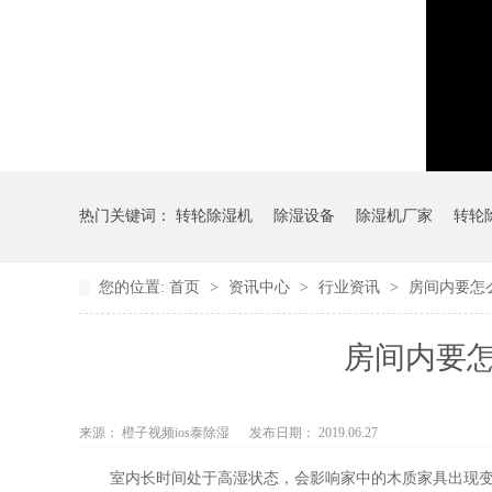
热门关键词：
转轮除湿机
除湿设备
除湿机厂家
转轮
您的位置:
首页
>
资讯中心
>
行业资讯
>
房间内要怎么
房间内要怎
来源： 橙子视频ios泰除湿
发布日期： 2019.06.27
室内长时间处于高湿状态，会影响家中的木质家具出现变形