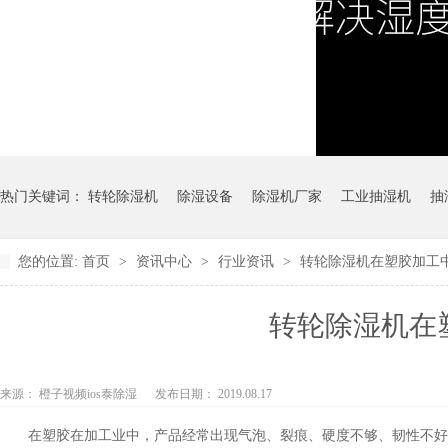
热门关键词：
转轮除湿机
除湿设备
除湿机厂家
工业抽湿机
抽
您的位置:
首页
>
资讯中心
>
行业资讯
>
转轮除湿机在塑胶加工
冷冻式除湿机
转轮除湿机在
来源： 橙子视频ios泰除湿
发布日期： 2019.08.17
在塑胶在加工业中，产品经常出现气泡、裂痕、硬度不够、韧性