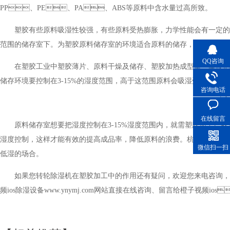
PP、PE、PA、ABS等原料中含水量过高所致。
塑胶有些原料吸湿性较强，有些原料受热膨胀，力学性能会有一定
范围的储存室下。为塑胶原料储存室的环境适合原料的储存，那必然少
QQ咨询
在塑胶工业中塑胶薄片、原料干燥及储存、塑胶加热成型室、
储存环境要控制在3-15%的湿度范围，高于这范围原料会吸湿受潮，导
咨询电话
在线留言
原料储存室想要把湿度控制在3-15%湿度范围内，就需塑胶加工厂
湿度控制，这样才能有效的提高成品率，降低原料的浪费。杭州橙子
微信扫一扫
低湿的场合。
如果您转轮除湿机在塑胶加工中的作用还有疑问，欢迎您来电咨询，橙子视
频ios除湿设备www.ynymj.com网站直接在线咨询、留言给橙子视频