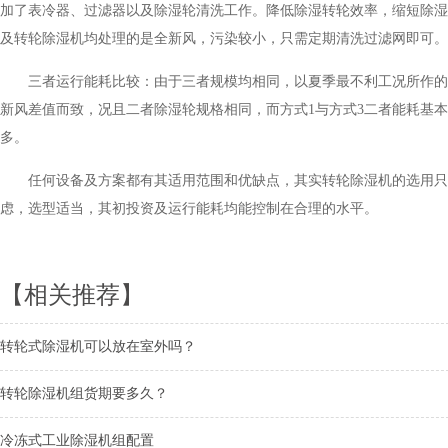
加了表冷器、过滤器以及除湿轮清洗工作。降低除湿转轮效率，缩短
及转轮除湿机均处理的是全新风，污染较小，只需定期清洗过滤网即可。
三者运行能耗比较：由于三者规模均相同，以夏季最不利工况所作
新风差值而致，况且二者除湿轮规格相同，而方式1与方式3二者能耗基
多。
任何设备及方案都有其适用范围和优缺点，其实转轮除湿机的选用
虑，选型适当，其初投资及运行能耗均能控制在合理的水平。
【相关推荐】
转轮式除湿机可以放在室外吗？
转轮除湿机组货期要多久？
冷冻式工业除湿机组配置