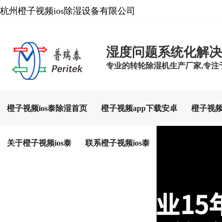
杭州橙子视频ios除湿设备有限公司
湿度问题系统化解决
专业的转轮除湿机生产厂家,专注于工
橙子视频ios泰除湿首页
橙子视频app下载安卓
橙子视频
关于橙子视频ios泰
联系橙子视频ios泰