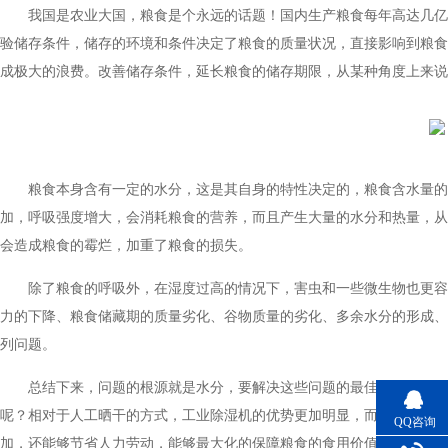
我国是农业大国，粮食是个永远的话题！国内生产粮食每年高达几亿吨
验储存条件，储存的环境和条件决定了粮食的质量状况，直接影响到粮食
成极大的浪费。改善储存条件，延长粮食的储存期限，从某种角度上来说
粮食本身含有一定的水分，这是其自身的特性决定的，粮食含水量
加，呼吸强度增大，会消耗粮食的营养，而且产生大量的水分和热量
会造成粮食的霉烂，加重了粮食的损失。
除了粮食的呼吸外，在湿度过高的情况下，害虫和一些微生物也更
力的下降、粮食储藏期的质量劣化、谷物质量的劣化、多余水分的形
列问题。
总结下来，问题的根源就是水分，要解决这些问题的最佳方法
呢？相对于人工晒干的方式，工业除湿机的优势更加明显，而且从长远的
QQ咨询
加，还能够节省人力劳动，能够最大化的保障粮食的食用价值。