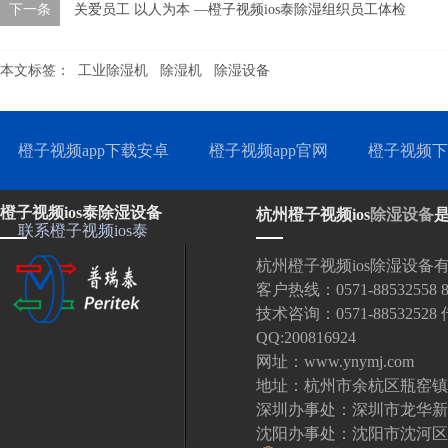
下一条
关爱员工 以人为本 —橙子视频ios泰除湿组织员工体检
本文标签：
工业除湿机
除湿机
除湿设备
橙子视频app下载安卓
橙子视频app官网
橙子视频下
橙子视频ios泰除湿设备
杭州橙子视频ios
除湿设备
联系橙子视频ios泰
杭州橙子视频ios除湿设备有
客户热线：0571-88532558 8
技术咨询：0571-88532528 传
QQ:200816924
网址：www.ynymj.com
地址：杭州市余杭区瓶窑
深圳办事处：深圳市龙华新区大
沈阳办事处：沈阳市沈河区北站