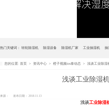
热门关键词：
转轮除湿机
除湿设备
除湿机厂家
工业抽湿机
抽
您的位置:
首页
>
资讯中心
>
橙子视频ios泰动态
>
浅谈工业除湿
冷冻式除湿机
浅谈工业除湿
来源：
发布日期： 2018.11.13
浅谈
工业除湿