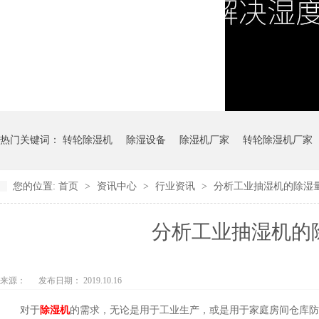
热门关键词：
转轮除湿机
除湿设备
除湿机厂家
转轮除湿机厂家
您的位置:
首页
>
资讯中心
>
行业资讯
>
分析工业抽湿机的除湿
分析工业抽湿机的
来源：
发布日期： 2019.10.16
对于
除湿机
的需求，无论是用于工业生产，或是用于家庭房间仓库