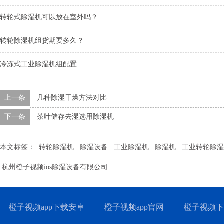
转轮式除湿机可以放在室外吗？
转轮除湿机组货期要多久？
冷冻式工业除湿机组配置
上一条
几种除湿干燥方法对比
下一条
茶叶储存去湿选用除湿机
本文标签：
转轮除湿机
除湿设备
工业除湿机
除湿机
工业转轮除湿
杭州橙子视频ios除湿设备有限公司
橙子视频app下载安卓
橙子视频app官网
橙子视频下