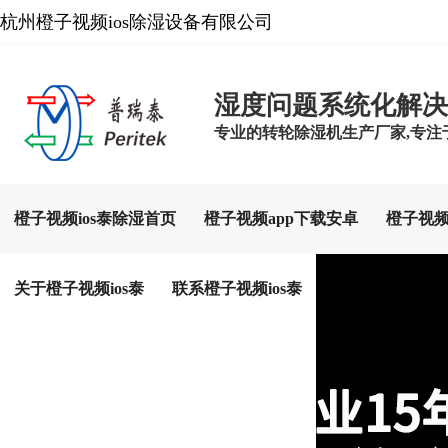
杭州橙子视频ios除湿设备有限公司
湿度问题系统化解决
专业的转轮除湿机生产厂家,专注于
橙子视频ios泰除湿首页
橙子视频app下载安卓
橙子视频
关于橙子视频ios泰
联系橙子视频ios泰