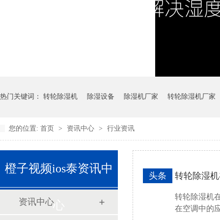
热门关键词：
转轮除湿机
除湿设备
除湿机厂家
转轮除湿机厂家
您的位置:
首页
>
资讯中心
>
行业资讯
橙子视频ios泰资讯中
头条
转轮除湿机
转轮除湿机在
资讯中心
心
在空调中的应用