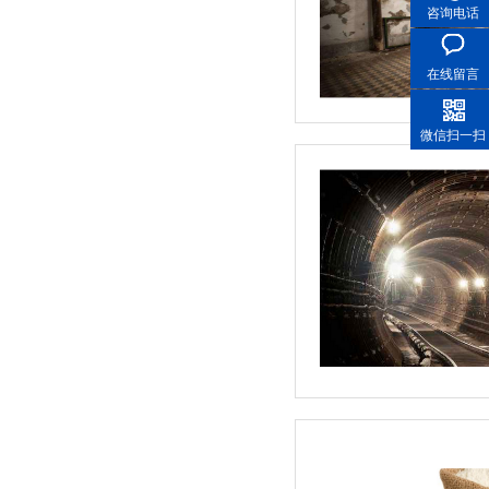
咨询电话
在线留言
微信扫一扫