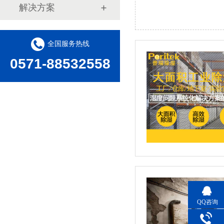
解决方案
全国服务热线
0571-88532558
QQ咨询